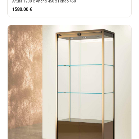
Altura
1900
x Ancho
450
x Fondo
450
1580.00
€