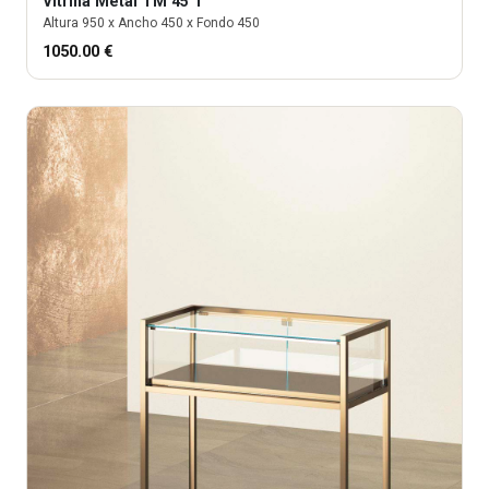
Vitrina
Metal TM 45 T
Altura
950
x Ancho
450
x Fondo
450
1050.00
€