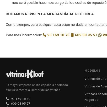
nos será posible hacernos cargo de los costes de reposició
ROGAMOS REVISEN LA MERCANCÍA AL RECIBIRLA.
Como siempre, para cualquier aclaración no dude en contactar 
Para más información:
93 169 18 70
609 08 95 57
Wh
MODELOS
Vitrinas de Cris
La mayor empresa online española dedicada
Vitrinas de Acer
exclusivamente al sector de las vitrinas.
Vitrinas Econó
93 169 18 70
Negocios
609 08 95 57