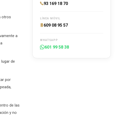
93 169 18 70
a otros
LÍNEA MÓVIL
609 08 95 57
ivamente a
WHATSAPP
 a
601 99 58 38
 lugar de
tar por
lpeada,
ntro de las
ación y no