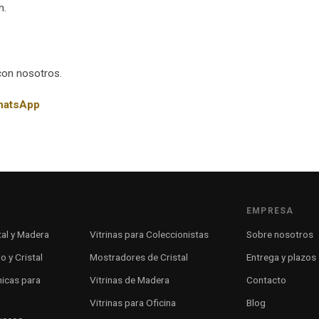
n.
con nosotros.
atsApp
EMPRESA
tal y Madera
Vitrinas para Coleccionistas
Sobre nosotros
o y Cristal
Mostradores de Cristal
Entrega y plazos
micas para
Vitrinas de Madera
Contacto
Vitrinas para Oficina
Blog