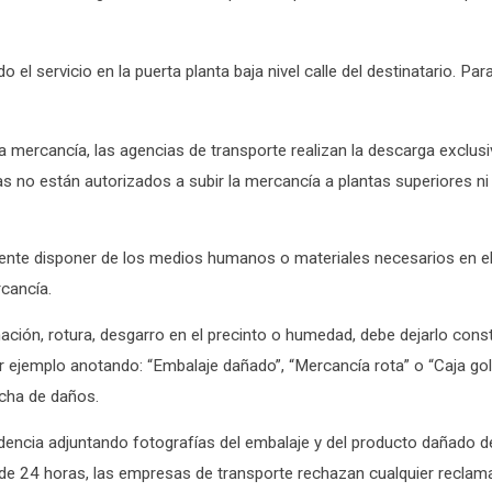
o el servicio en la puerta planta baja nivel calle del destinatario. Par
 mercancía, las agencias de transporte realizan la descarga exclus
stas no están autorizados a subir la mercancía a plantas superiores ni
iente disponer de los medios humanos o materiales necesarios en el
rcancía.
mación, rotura, desgarro en el precinto o humedad, debe dejarlo cons
, por ejemplo anotando: “Embalaje dañado”, “Mercancía rota” o “Caja go
echa de daños.
encia adjuntando fotografías del embalaje y del producto dañado de
 de 24 horas, las empresas de transporte rechazan cualquier reclam