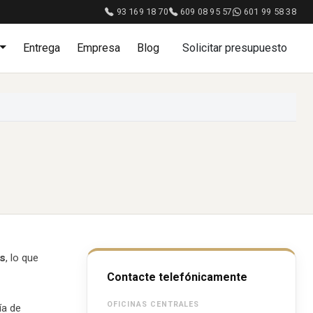
93 169 18 70
609 08 95 57
601 99 58 38
Entrega
Empresa
Blog
Solicitar presupuesto
s
, lo que
Contacte telefónicamente
OFICINAS CENTRALES
ía de