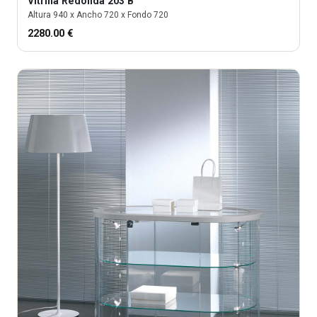
Vitrina
Redonda 203 B
Altura
940
x Ancho
720
x Fondo
720
2280.00
€