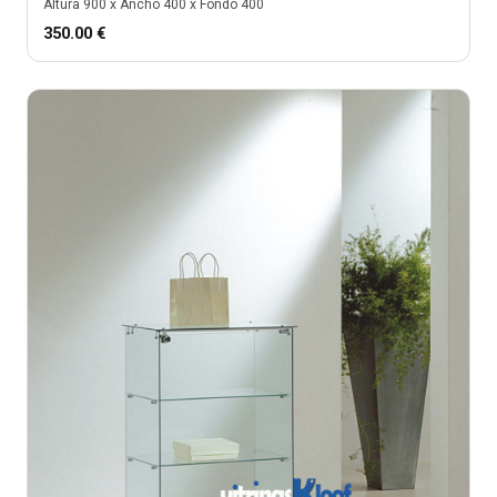
Altura
900
x Ancho
400
x Fondo
400
350.00
€