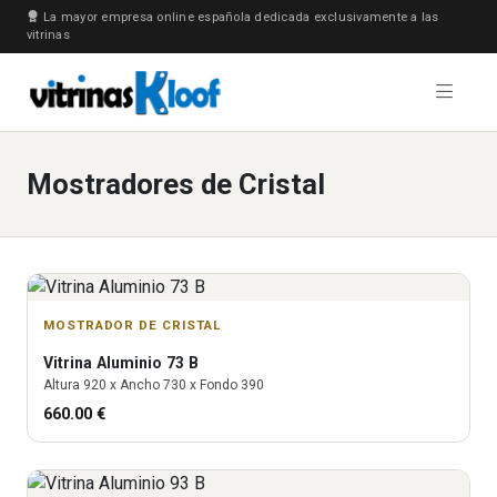
La mayor empresa online española dedicada exclusivamente a las
vitrinas
Mostradores de Cristal
MOSTRADOR DE CRISTAL
Vitrina
Aluminio 73 B
Altura
920
x Ancho
730
x Fondo
390
660.00
€