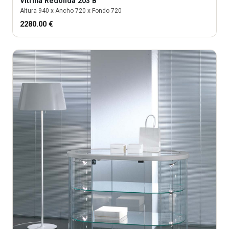
Vitrina
Redonda 203 B
Altura
940
x Ancho
720
x Fondo
720
2280.00
€