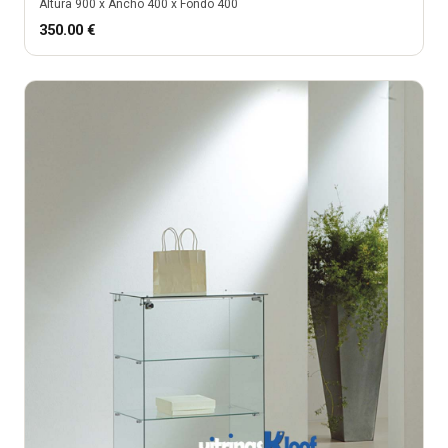
Altura
900
x Ancho
400
x Fondo
400
350.00
€