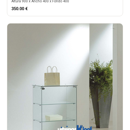
Altura
900
x Ancho
400
x Fondo
400
350.00
€