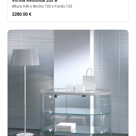
Vitrina
Redonda 203 B
Altura
940
x Ancho
720
x Fondo
720
2280.00
€