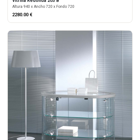
Vitrina
Redonda 203 B
Altura
940
x Ancho
720
x Fondo
720
2280.00
€