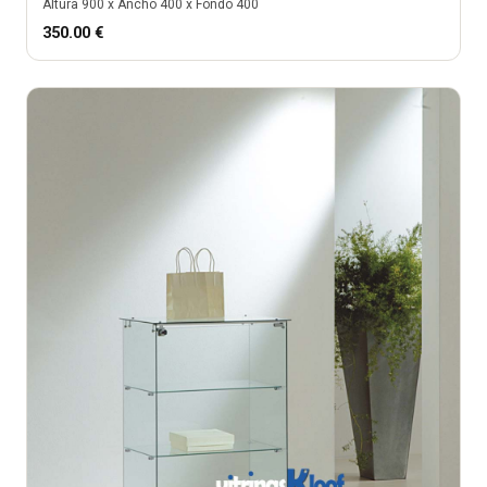
Altura
900
x Ancho
400
x Fondo
400
350.00
€