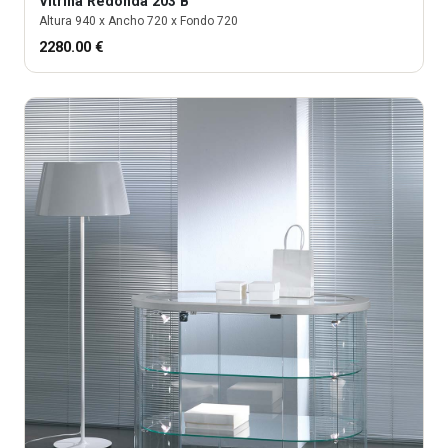
Vitrina
Redonda 203 B
Altura
940
x Ancho
720
x Fondo
720
2280.00
€