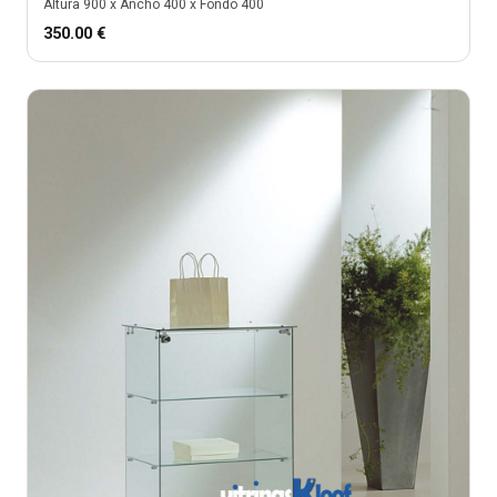
Altura
900
x Ancho
400
x Fondo
400
350.00
€