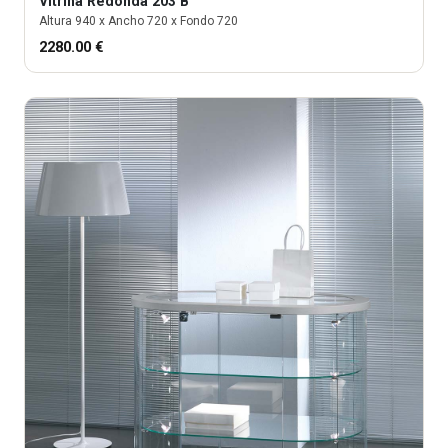
Vitrina
Redonda 203 B
Altura
940
x Ancho
720
x Fondo
720
2280.00
€