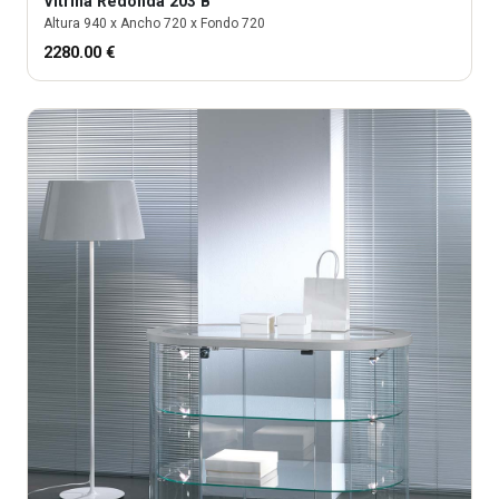
Vitrina
Redonda 203 B
Altura
940
x Ancho
720
x Fondo
720
2280.00
€