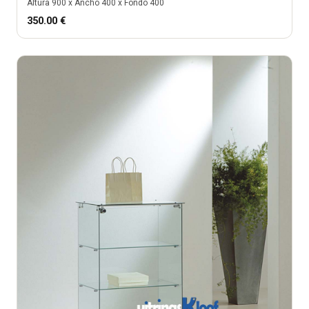
Altura
900
x Ancho
400
x Fondo
400
350.00
€