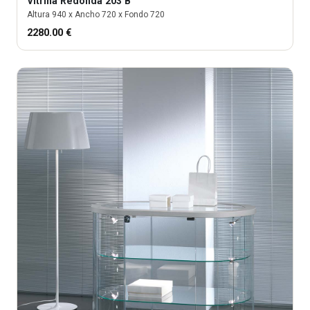
Vitrina
Redonda 203 B
Altura
940
x Ancho
720
x Fondo
720
2280.00
€