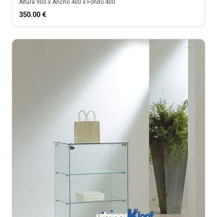
Altura
900
x Ancho
400
x Fondo
400
350.00
€