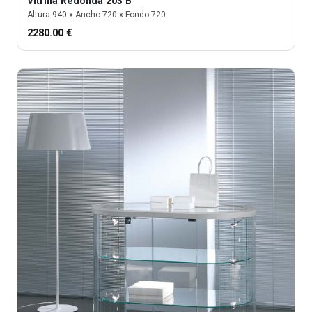
Vitrina
Redonda 203 B
Altura
940
x Ancho
720
x Fondo
720
2280.00
€