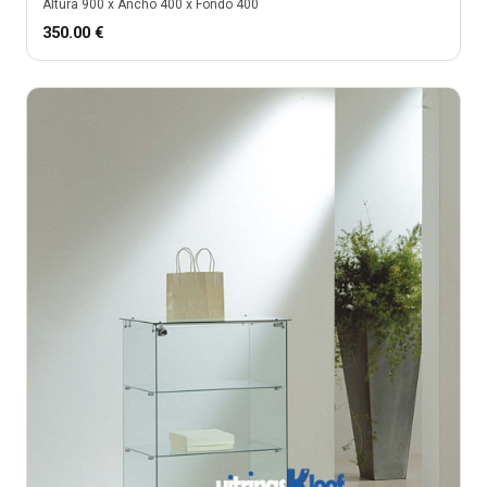
Altura
900
x Ancho
400
x Fondo
400
350.00
€