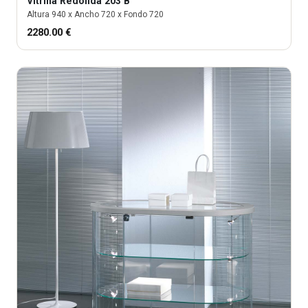
Vitrina
Redonda 203 B
Altura
940
x Ancho
720
x Fondo
720
2280.00
€