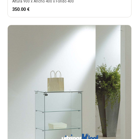
Altura
900
x Ancho
400
x Fondo
400
350.00
€