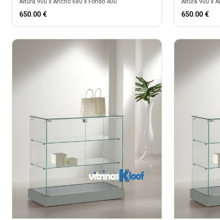
Altura
900
x Ancho
680
x Fondo
400
Altura
900
x A
650.00
€
650.00
€