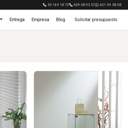
93 169 18 70
609 08 95 57
601 99 58 38
Entrega
Empresa
Blog
Solicitar presupuesto