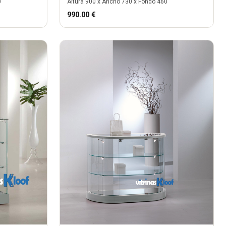
0
Altura
900
x Ancho
730
x Fondo
460
990.00
€