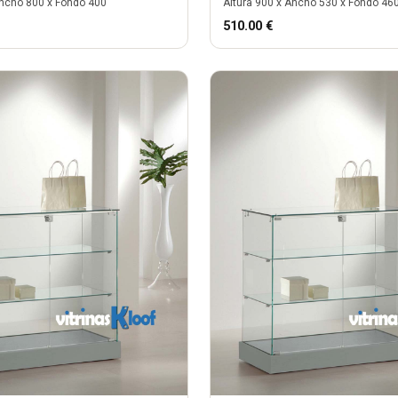
ncho
800
x Fondo
400
Altura
900
x Ancho
530
x Fondo
46
510.00
€