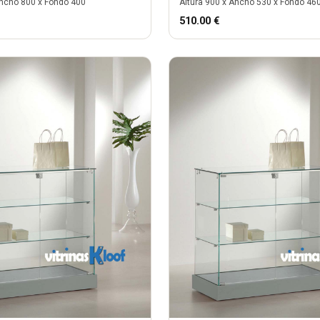
ncho
800
x Fondo
400
Altura
900
x Ancho
530
x Fondo
46
510.00
€