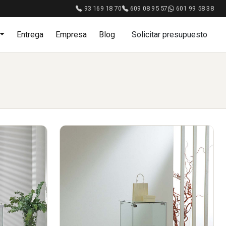
93 169 18 70
609 08 95 57
601 99 58 38
Entrega
Empresa
Blog
Solicitar presupuesto