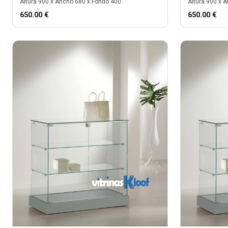
Altura
900
x Ancho
680
x Fondo
400
Altura
900
x A
650.00
€
650.00
€