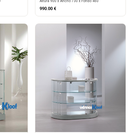
0
Altura
900
x Ancho
730
x Fondo
460
990.00
€