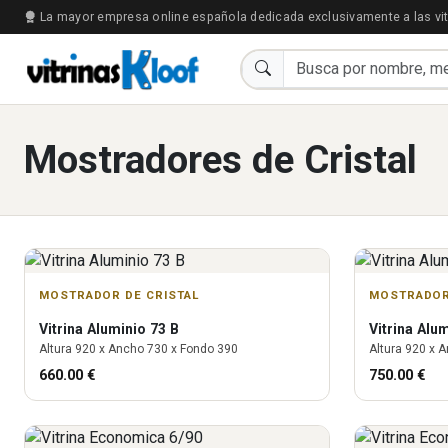
La mayor empresa online española dedicada exclusivamente a las vit
Mostradores de Cristal
MOSTRADOR DE CRISTAL
MOSTRADOR
Vitrina
Aluminio 73 B
Vitrina
Alum
Altura
920
x Ancho
730
x Fondo
390
Altura
920
x A
660.00
€
750.00
€