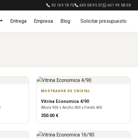
93 169 18 70
609 08 95 57
601 99 58 38
Entrega
Empresa
Blog
Solicitar presupuesto
MOSTRADOR DE CRISTAL
Vitrina
Economica 4/90
0
Altura
900
x Ancho
400
x Fondo
400
350.00
€