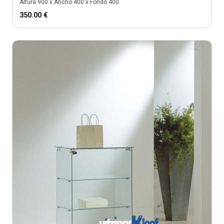
Altura
900
x Ancho
400
x Fondo
400
350.00
€