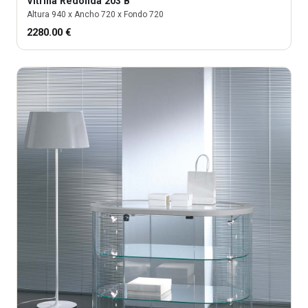
Vitrina
Redonda 203 B
Altura
940
x Ancho
720
x Fondo
720
2280.00
€