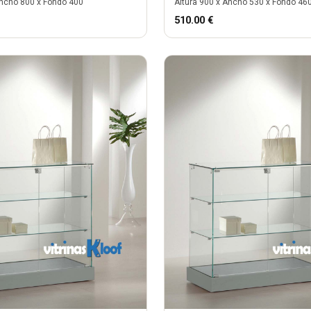
ncho
800
x Fondo
400
Altura
900
x Ancho
530
x Fondo
46
510.00
€