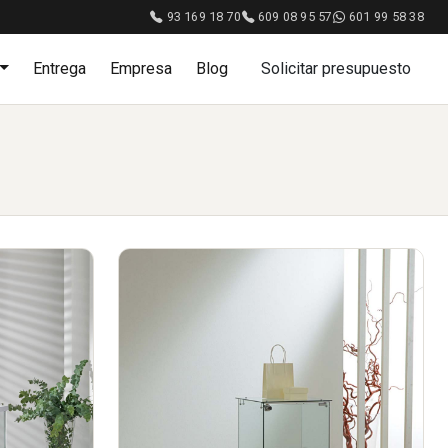
93 169 18 70
609 08 95 57
601 99 58 38
Entrega
Empresa
Blog
Solicitar presupuesto