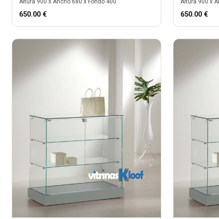
Altura
900
x Ancho
680
x Fondo
400
Altura
900
x A
650.00
€
650.00
€