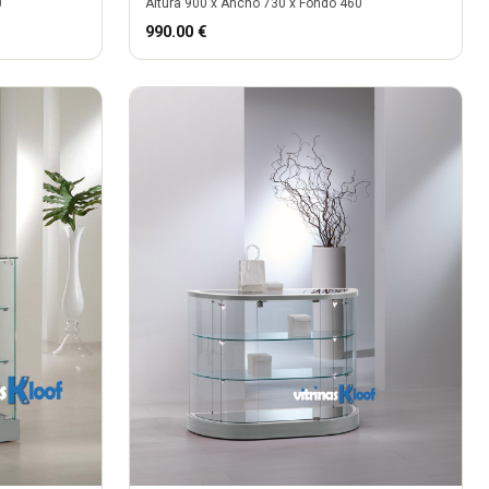
0
Altura
900
x Ancho
730
x Fondo
460
990.00
€