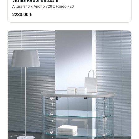
Vitrina
Redonda 203 B
Altura
940
x Ancho
720
x Fondo
720
2280.00
€