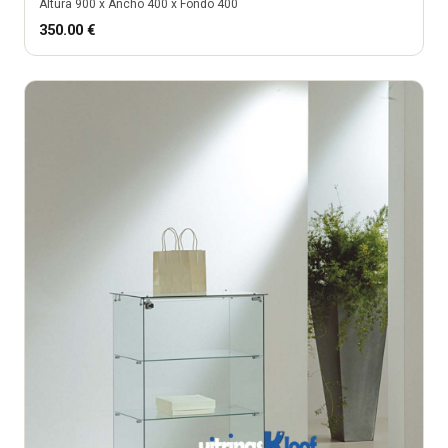
Altura
900
x Ancho
400
x Fondo
400
350.00
€