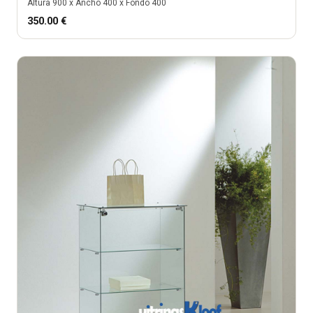
Altura
900
x Ancho
400
x Fondo
400
350.00
€