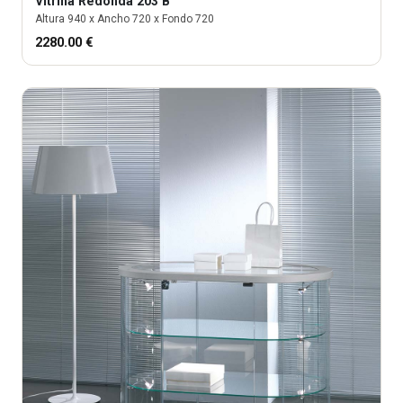
Vitrina
Redonda 203 B
Altura
940
x Ancho
720
x Fondo
720
2280.00
€