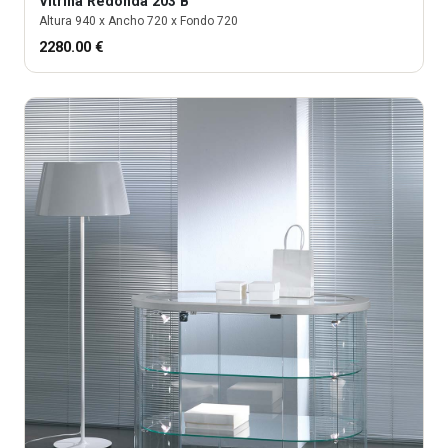
Vitrina
Redonda 203 B
Altura
940
x Ancho
720
x Fondo
720
2280.00
€