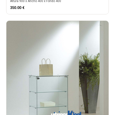
Altura
900
x Ancho
400
x Fondo
400
350.00
€