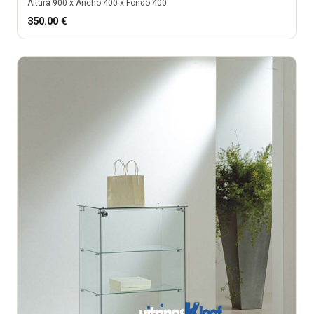
Altura
900
x Ancho
400
x Fondo
400
350.00
€