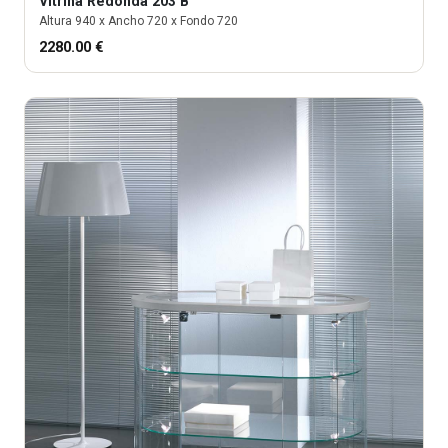
Vitrina
Redonda 203 B
Altura
940
x Ancho
720
x Fondo
720
2280.00
€