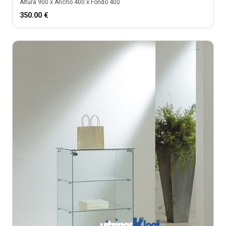
Altura
900
x Ancho
400
x Fondo
400
350.00
€