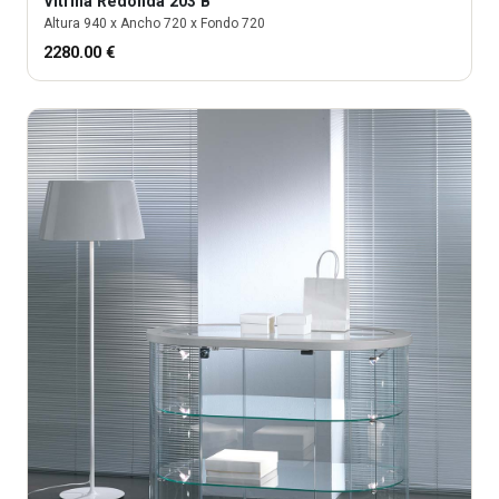
Vitrina
Redonda 203 B
Altura
940
x Ancho
720
x Fondo
720
2280.00
€