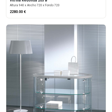
Vitrina
Redonda 203 B
Altura
940
x Ancho
720
x Fondo
720
2280.00
€