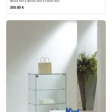
Altura
900
x Ancho
400
x Fondo
400
350.00
€