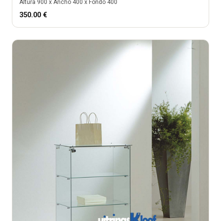
Altura
900
x Ancho
400
x Fondo
400
350.00
€