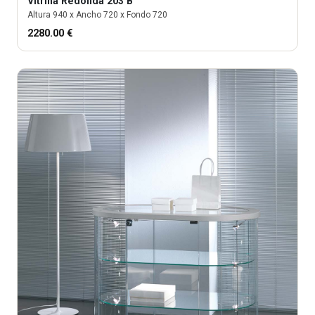
Vitrina
Redonda 203 B
Altura
940
x Ancho
720
x Fondo
720
2280.00
€