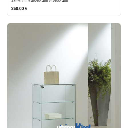
Altura
900
x Ancho
400
x Fondo
400
350.00
€