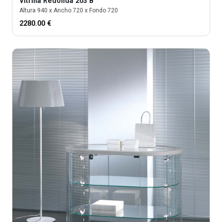
Vitrina
Redonda 203 B
Altura
940
x Ancho
720
x Fondo
720
2280.00
€