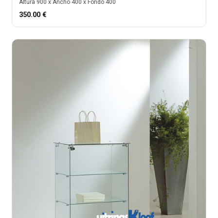
Altura
900
x Ancho
400
x Fondo
400
350.00
€