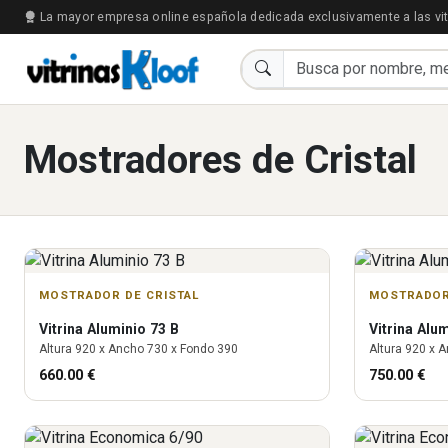
La mayor empresa online española dedicada exclusivamente a las vit
Mostradores de Cristal
MOSTRADOR DE CRISTAL
MOSTRADOR
Vitrina
Aluminio 73 B
Vitrina
Alum
Altura
920
x Ancho
730
x Fondo
390
Altura
920
x A
660.00
€
750.00
€