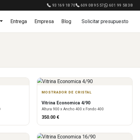
93 169 18 70
609 08 95 57
601 99 58 38
Entrega
Empresa
Blog
Solicitar presupuesto
MOSTRADOR DE CRISTAL
Vitrina
Economica 4/90
0
Altura
900
x Ancho
400
x Fondo
400
350.00
€