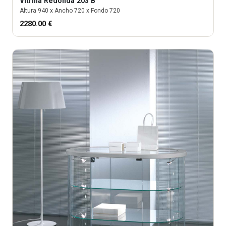
Vitrina
Redonda 203 B
Altura
940
x Ancho
720
x Fondo
720
2280.00
€