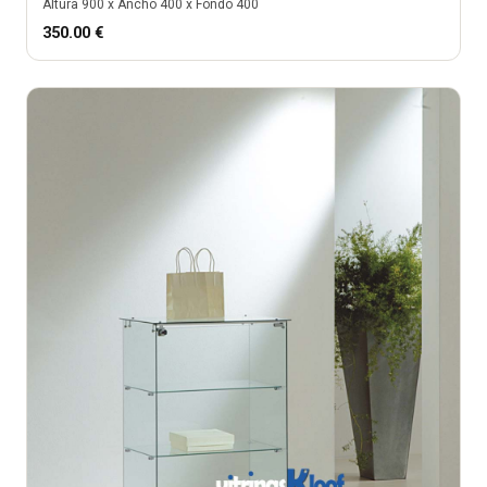
Altura
900
x Ancho
400
x Fondo
400
350.00
€