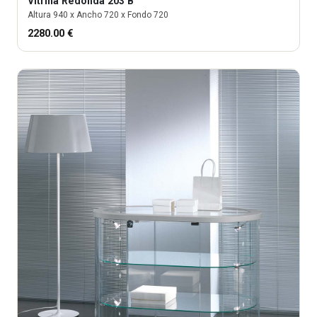
Vitrina
Redonda 203 B
Altura
940
x Ancho
720
x Fondo
720
2280.00
€