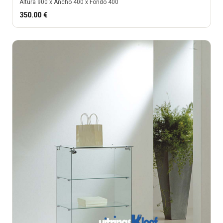
Altura
900
x Ancho
400
x Fondo
400
350.00
€