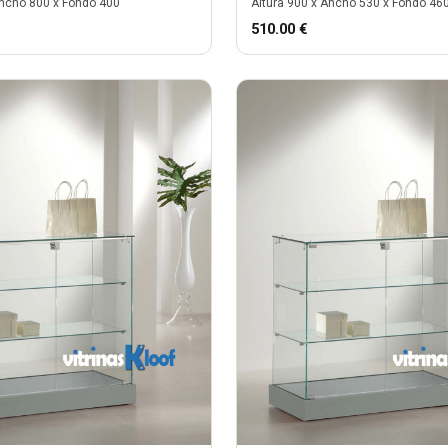
ncho
800
x Fondo
400
Altura
900
x Ancho
530
x Fondo
46
510.00
€