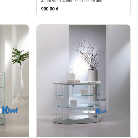
0
Altura
900
x Ancho
730
x Fondo
460
990.00
€