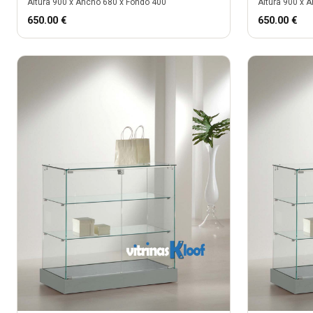
Altura
900
x Ancho
680
x Fondo
400
Altura
900
x A
650.00
€
650.00
€