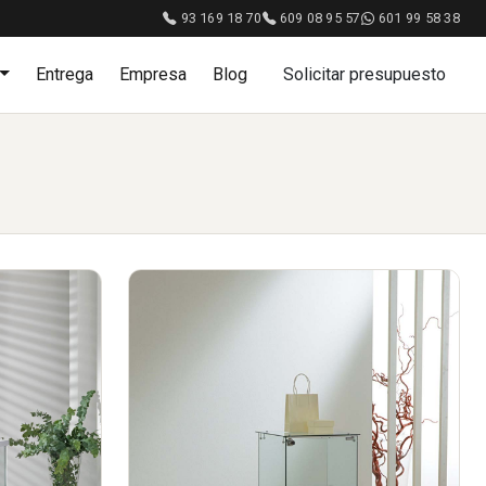
93 169 18 70
609 08 95 57
601 99 58 38
Entrega
Empresa
Blog
Solicitar presupuesto