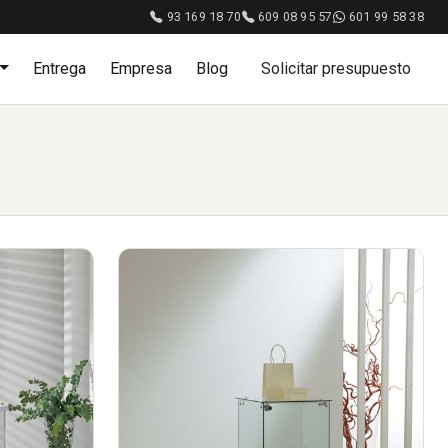
93 169 18 70
609 08 95 57
601 99 58 38
Entrega
Empresa
Blog
Solicitar presupuesto