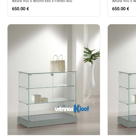
Altura
900
x Ancho
680
x Fondo
400
Altura
900
x A
650.00
€
650.00
€