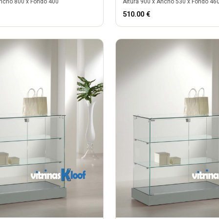
ncho
800
x Fondo
400
Altura
900
x Ancho
530
x Fondo
46
510.00
€