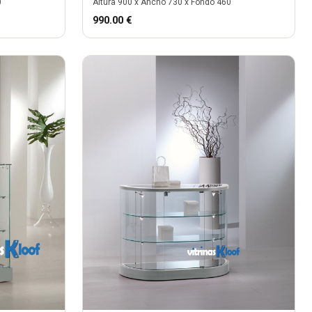
0
Altura
900
x Ancho
730
x Fondo
460
990.00
€