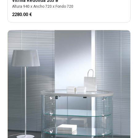
Vitrina
Redonda 203 B
Altura
940
x Ancho
720
x Fondo
720
2280.00
€