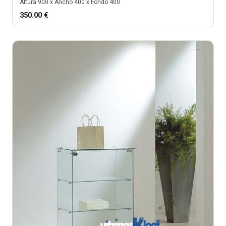
Altura
900
x Ancho
400
x Fondo
400
350.00
€