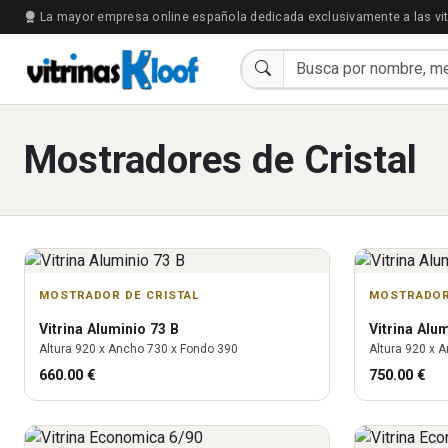
La mayor empresa online española dedicada exclusivamente a las vit
Mostradores de Cristal
MOSTRADOR DE CRISTAL
MOSTRADOR
Vitrina
Aluminio 73 B
Vitrina
Alum
Altura
920
x Ancho
730
x Fondo
390
Altura
920
x A
660.00
€
750.00
€