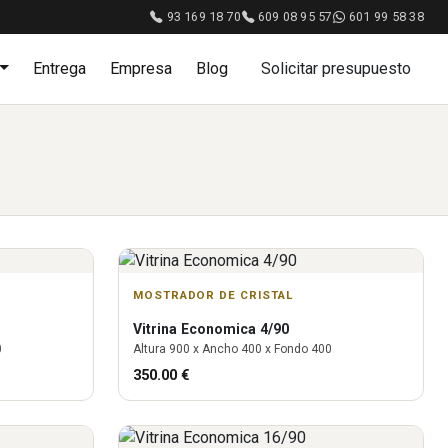
93 169 18 70
609 08 95 57
601 99 58 38
Entrega
Empresa
Blog
Solicitar presupuesto
MOSTRADOR DE CRISTAL
Vitrina
Economica 4/90
0
Altura
900
x Ancho
400
x Fondo
400
350.00
€