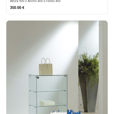
Altura
900
x Ancho
400
x Fondo
400
350.00
€