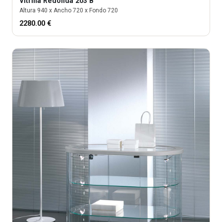
Vitrina
Redonda 203 B
Altura
940
x Ancho
720
x Fondo
720
2280.00
€