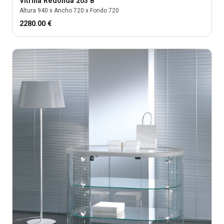
Vitrina
Redonda 203 B
Altura
940
x Ancho
720
x Fondo
720
2280.00
€