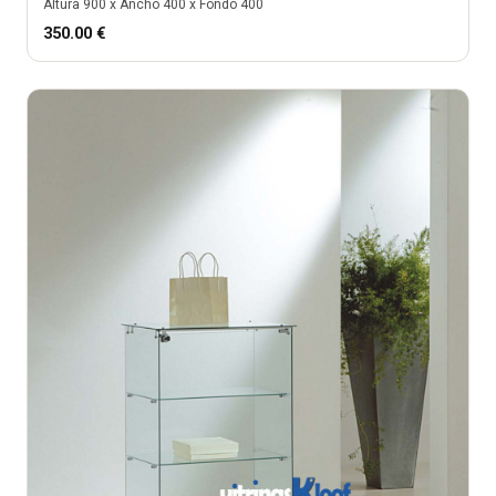
Altura
900
x Ancho
400
x Fondo
400
350.00
€