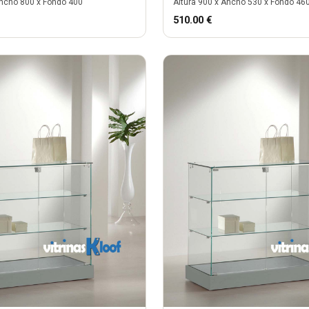
ncho
800
x Fondo
400
Altura
900
x Ancho
530
x Fondo
46
510.00
€