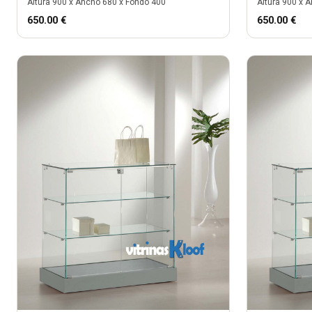
Altura
900
x Ancho
680
x Fondo
400
Altura
900
x A
650.00
€
650.00
€