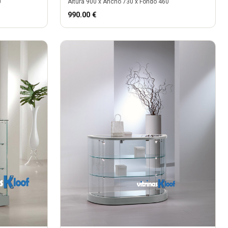
0
Altura
900
x Ancho
730
x Fondo
460
990.00
€