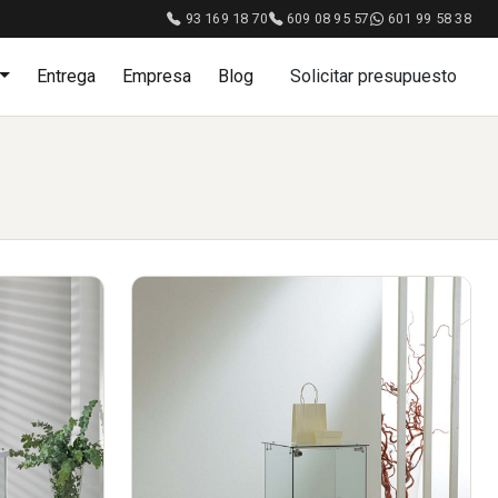
93 169 18 70
609 08 95 57
601 99 58 38
Entrega
Empresa
Blog
Solicitar presupuesto