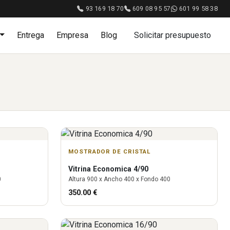
93 169 18 70
609 08 95 57
601 99 58 38
Entrega
Empresa
Blog
Solicitar presupuesto
MOSTRADOR DE CRISTAL
Vitrina
Economica 4/90
0
Altura
900
x Ancho
400
x Fondo
400
350.00
€