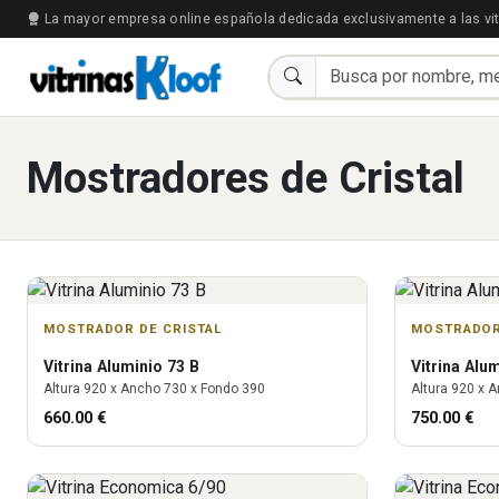
La mayor empresa online española dedicada exclusivamente a las vit
Mostradores de Cristal
MOSTRADOR DE CRISTAL
MOSTRADOR
Vitrina
Aluminio 73 B
Vitrina
Alum
Altura
920
x Ancho
730
x Fondo
390
Altura
920
x A
660.00
€
750.00
€