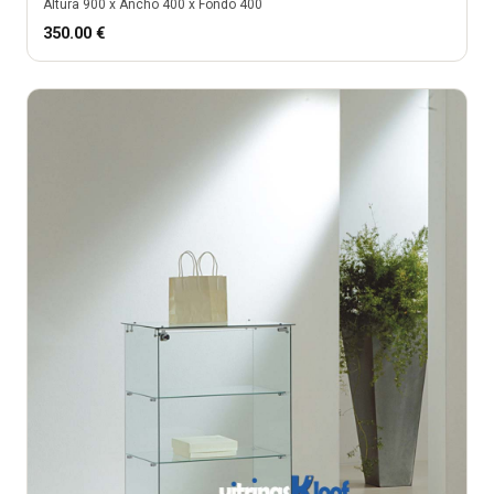
Altura
900
x Ancho
400
x Fondo
400
350.00
€