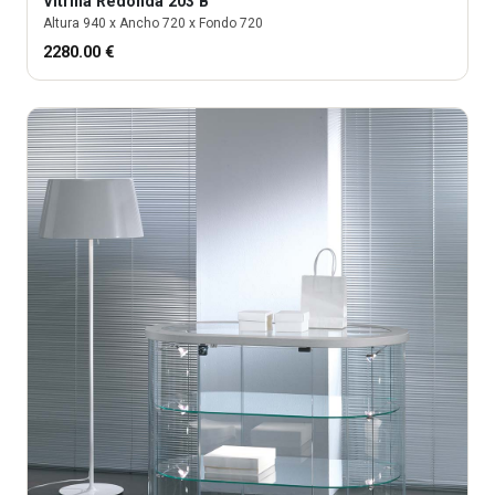
Vitrina
Redonda 203 B
Altura
940
x Ancho
720
x Fondo
720
2280.00
€